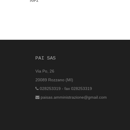
50PZ
PAI SAS
Via Po, 26
20089 Rozzano (MI)
028253319 - fax 028253319
paisas.amministrazione@gmail.com