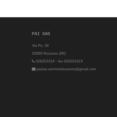
PAI SAS
Via Po, 26
20089 Rozzano (MI)
028253319 - fax 028253319
paisas.amministrazione@gmail.com